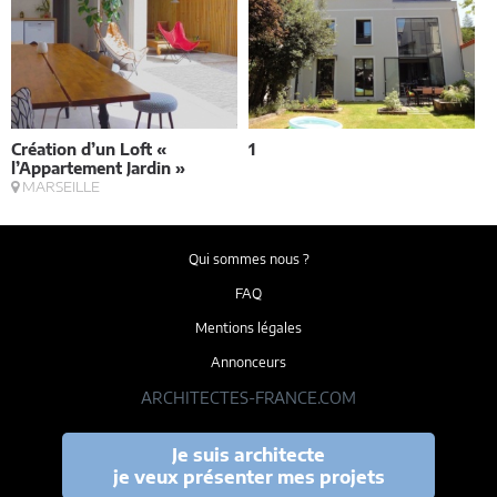
Création d’un Loft «
1
M
l’Appartement Jardin »
V
MARSEILLE
Qui sommes nous ?
FAQ
Mentions légales
Annonceurs
ARCHITECTES-FRANCE.COM
Je suis architecte
je veux présenter mes projets