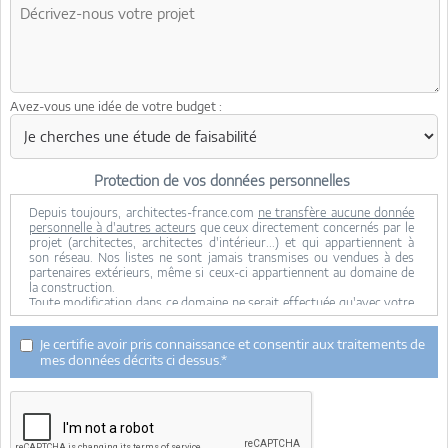
Avez-vous une idée de votre budget :
Protection de vos données personnelles
Depuis toujours, architectes-france.com
ne transfère aucune donnée
personnelle à d'autres acteurs
que ceux directement concernés par le
projet (architectes, architectes d'intérieur...) et qui appartiennent à
son réseau. Nos listes ne sont jamais transmises ou vendues à des
partenaires extérieurs, même si ceux-ci appartiennent au domaine de
la construction.
Toute modification dans ce domaine ne serait effectuée qu'avec votre
consentement.
Je consens à ce que mes données personnelles soient collectées pour
Je certifie avoir pris connaissance et consentir aux traitements de
permettre à architectes-france de transférer votre projet aux
mes données décrits ci dessus.*
architectes. Seul Architectes-france, ses équipes internes et la
maitrise d'oeuvre concernée par le projet y ont accès. Aucune
transmission de données à des tiers à l'exclusion de ceux décrits ci
dessus n'est réalisée.
Mes données téléphoniques seront uniquement utilisées par
Architectes-france.com et les architectes de notre réseau dans le