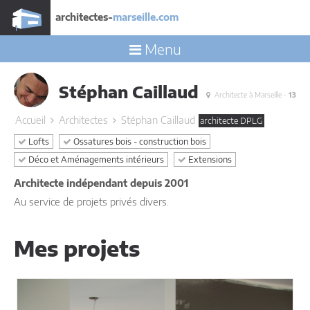
architectes-
marseille.com
Menu
Stéphan Caillaud
Architecte à Marseille -
13
Accueil
Architectes
Stéphan Caillaud
architecte DPLG
Lofts
Ossatures bois - construction bois
Déco et Aménagements intérieurs
Extensions
Architecte indépendant depuis 2001
Au service de projets privés divers.
Mes projets