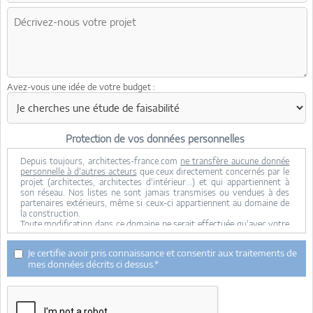
Avez-vous une idée de votre budget :
Protection de vos données personnelles
Depuis toujours, architectes-france.com
ne transfère aucune donnée
personnelle à d'autres acteurs
que ceux directement concernés par le
projet (architectes, architectes d'intérieur...) et qui appartiennent à
son réseau. Nos listes ne sont jamais transmises ou vendues à des
partenaires extérieurs, même si ceux-ci appartiennent au domaine de
la construction.
Toute modification dans ce domaine ne serait effectuée qu'avec votre
consentement.
Je consens à ce que mes données personnelles soient collectées pour
Je certifie avoir pris connaissance et consentir aux traitements de
permettre à architectes-france de transférer votre projet aux
mes données décrits ci dessus.*
architectes. Seul Architectes-france, ses équipes internes et la
maitrise d'oeuvre concernée par le projet y ont accès. Aucune
transmission de données à des tiers à l'exclusion de ceux décrits ci
dessus n'est réalisée.