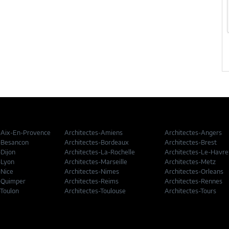
-Aix-En-Provence
Architectes-Amiens
Architectes-Angers
-Besancon
Architectes-Bordeaux
Architectes-Brest
-Dijon
Architectes-La-Rochelle
Architectes-Le-Havre
-Lyon
Architectes-Marseille
Architectes-Metz
-Nice
Architectes-Nimes
Architectes-Orleans
-Quimper
Architectes-Reims
Architectes-Rennes
-Toulon
Architectes-Toulouse
Architectes-Tours