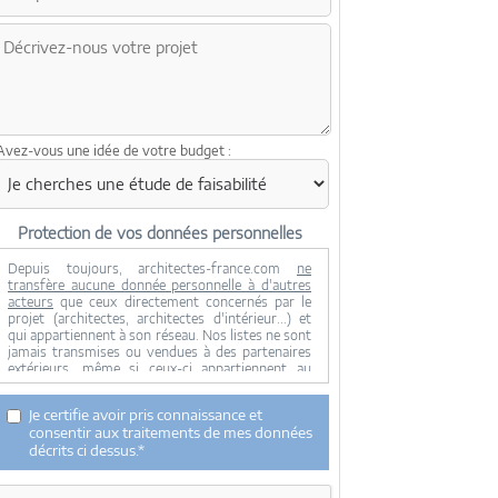
Avez-vous une idée de votre budget :
Protection de vos données personnelles
Depuis toujours, architectes-france.com
ne
transfère aucune donnée personnelle à d'autres
acteurs
que ceux directement concernés par le
projet (architectes, architectes d'intérieur...) et
qui appartiennent à son réseau. Nos listes ne sont
jamais transmises ou vendues à des partenaires
extérieurs, même si ceux-ci appartiennent au
domaine de la construction.
Toute modification dans ce domaine ne serait
Je certifie avoir pris connaissance et
effectuée qu'avec votre consentement.
consentir aux traitements de mes données
Je consens à ce que mes données personnelles
décrits ci dessus.*
soient collectées pour permettre à architectes-
france de transférer votre projet aux architectes.
Seul Architectes-france, ses équipes internes et la