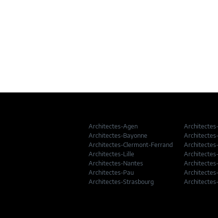
Architectes-Agen
Architectes
Architectes-Bayonne
Architectes
Architectes-Clermont-Ferrand
Architectes
Architectes-Lille
Architectes
Architectes-Nantes
Architectes
Architectes-Pau
Architectes
Architectes-Strasbourg
Architectes