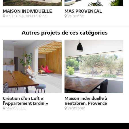
MAISON INDIVIDUELLE
MAS PROVENCAL
V
ANTIBES JUAN LES PINS
Valbonne
Autres projets de ces catégories
Création d’un Loft «
Maison individuelle à
V
l’Appartement Jardin »
Ventabren, Provence
MARSEILLE
Ventabren