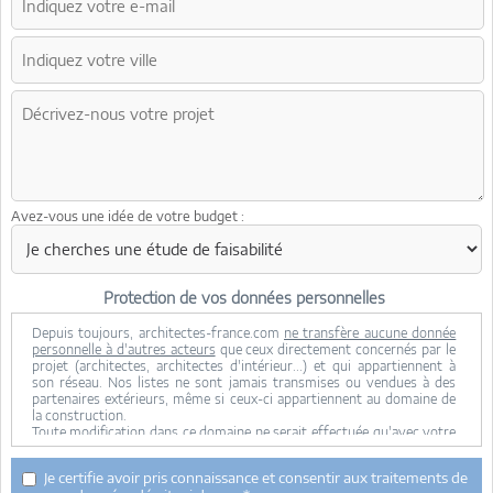
Avez-vous une idée de votre budget :
Protection de vos données personnelles
Depuis toujours, architectes-france.com
ne transfère aucune donnée
personnelle à d'autres acteurs
que ceux directement concernés par le
projet (architectes, architectes d'intérieur...) et qui appartiennent à
son réseau. Nos listes ne sont jamais transmises ou vendues à des
partenaires extérieurs, même si ceux-ci appartiennent au domaine de
la construction.
Toute modification dans ce domaine ne serait effectuée qu'avec votre
consentement.
Je consens à ce que mes données personnelles soient collectées pour
Je certifie avoir pris connaissance et consentir aux traitements de
permettre à architectes-france de transférer votre projet aux