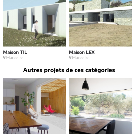
Maison TIL
Maison LEX
P
Marseille
Marseille
Autres projets de ces catégories