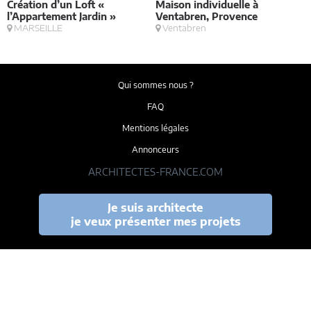
Création d’un Loft «
Maison individuelle à
V
l’Appartement Jardin »
Ventabren, Provence
MARSEILLE
Ventabren
Qui sommes nous ?
FAQ
Mentions légales
Annonceurs
ARCHITECTES-FRANCE.COM
Je suis architecte
je veux présenter mes projets