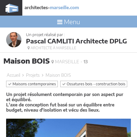
architectes-
marseille.com
Menu
Un projet réalisé par :
Pascal CAMLITI Architecte DPLG
ARCHITECTE À MARSEILLE
Maison BOIS
MARSEILLE -
13
Accueil
Projets
Maison BOIS
Maisons contemporaines
Ossatures bois - construction bois
Un projet résolument contemporain par son aspect pur
et équilibré.
L'axe de conception fut basé sur un équilibre entre
budget, niveau d'isolation et vécu des lieux.