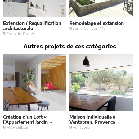
Extension / Requalification
Remodelage et extension
M
architecturale
Saint-Cyr-sur-Mer
M
Carry-le-Rouet
Autres projets de ces catégories
Création d’un Loft «
Maison individuelle à
V
l’Appartement Jardin »
Ventabren, Provence
MARSEILLE
Ventabren