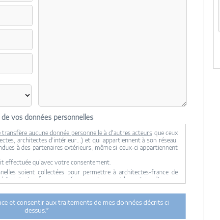
n de vos données personnelles
 transfère aucune donnée personnelle à d'autres acteurs
que ceux
ctes, architectes d'intérieur...) et qui appartiennent à son réseau.
ndues à des partenaires extérieurs, même si ceux-ci appartiennent
it effectuée qu'avec votre consentement.
lles soient collectées pour permettre à architectes-france de
ul Architectes-france, ses équipes internes et la maitrise d'oeuvre
 transmission de données à des tiers à l'exclusion de ceux décrits
ance et consentir aux traitements de mes données décrits ci
ent utilisées par Architectes-france.com et les architectes de
dessus.*
n et du suivi de mon projet.