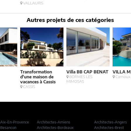
VALLAURIS
Autres projets de ces catégories
Transformation
Villa BB CAP BENAT
VILLA M
d'une maison de
BORMES LES
Carnoux
MIMOSAS
vacances à Cassis
CASSIS
-Aix-En-Provence
Architectes-Amiens
Architectes-Angers
-Besancon
Architectes-Bordeaux
Architectes-Brest