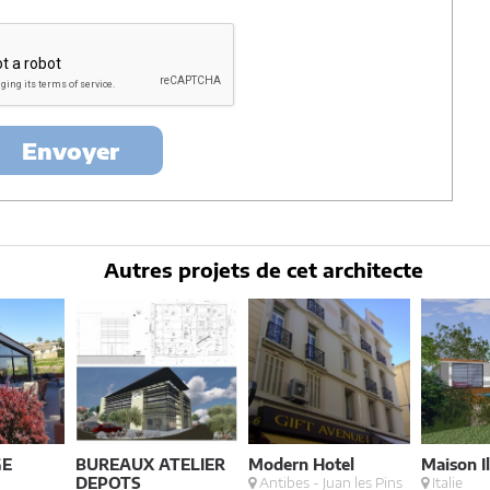
urée de 18 mois courant à partir des derniers contacts effectifs
ectes-france et un membre de la maitrise d'oeuvre en rapport avec
itectes-france.
ertés »
, vous pouvez exercer votre droit d'accès aux données vous
nt : Architectes-france, 23 avenue du Mirail - parc du Mirail - 33370
-
contact@architectes-france.com
Envoyer
Autres projets de cet architecte
GE
BUREAUX ATELIER
Modern Hotel
Maison Il
DEPOTS
Antibes - Juan les Pins
Italie