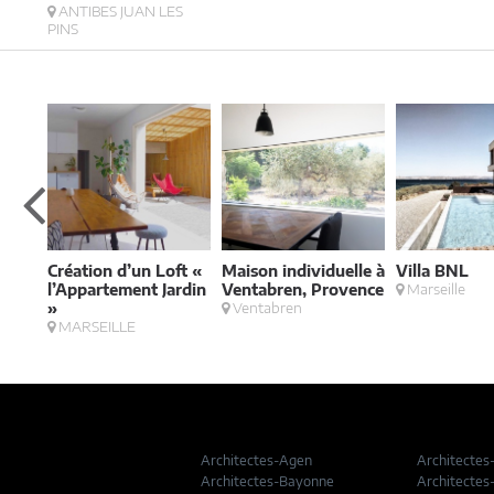
ANTIBES JUAN LES
PINS
une
Création d’un Loft «
Maison individuelle à
Villa BNL
e,
l’Appartement Jardin
Ventabren, Provence
Marseille
»
Ventabren
MARSEILLE
Architectes-Agen
Architectes
Architectes-Bayonne
Architectes