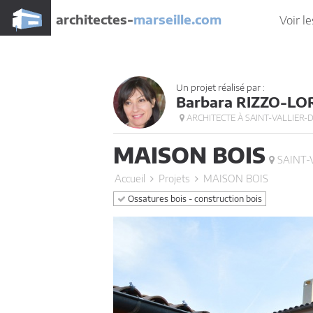
architectes-
marseille.com
Voir le
Un projet réalisé par :
Barbara RIZZO-L
ARCHITECTE À SAINT-VALLIER-D
MAISON BOIS
SAINT-
Accueil
Projets
MAISON BOIS
Ossatures bois - construction bois