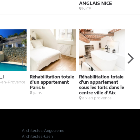
ANGLAIS NICE
NICE
_I
Réhabilitation totale
Réhabilitation totale
Conc
-en-Provence
d'un appartement
d'un appartement
mais
Paris 6
sous les toits dans le
cont
paris
centre ville d'Aix
trav
aix en provence
Cabri
Architectes-Angouleme
Architectes-Caen