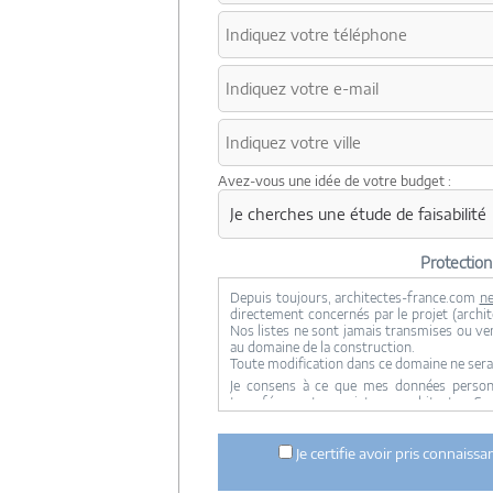
Avez-vous une idée de votre budget :
Protectio
Depuis toujours, architectes-france.com
ne
directement concernés par le projet (archite
Nos listes ne sont jamais transmises ou ve
au domaine de la construction.
Toute modification dans ce domaine ne sera
Je consens à ce que mes données personne
transférer votre projet aux architectes. Se
concernée par le projet y ont accès. Aucune
ci dessus n'est réalisée.
Je certifie avoir pris connaiss
Mes données téléphoniques seront uniquem
notre réseau dans le cadre de la qualificatio