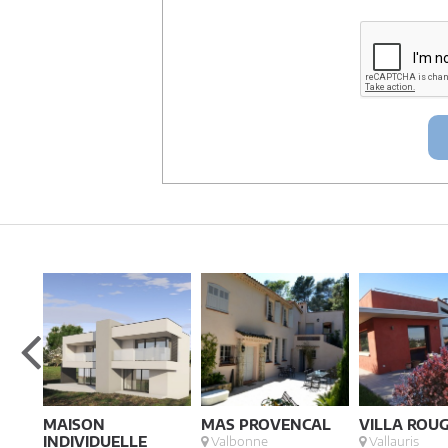
Les données sont conservées pendant une d
entre architectes-france et vous ou archit
ce projet et qui serait en relation avec arch
Conformément à la
loi « informatique et lib
concernant et les faire rectifier en contacta
Artigues-près Bordeaux. Tél. 05.47.74.51.01 
MAISON
MAS PROVENCAL
VILLA ROU
INDIVIDUELLE
Valbonne
Vallauris