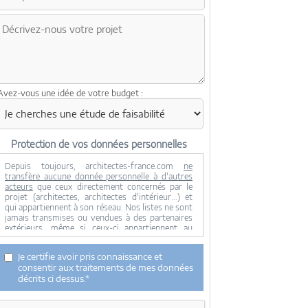
Avez-vous une idée de votre budget :
Protection de vos données personnelles
Depuis toujours, architectes-france.com
ne
transfère aucune donnée personnelle à d'autres
acteurs
que ceux directement concernés par le
projet (architectes, architectes d'intérieur...) et
qui appartiennent à son réseau. Nos listes ne sont
jamais transmises ou vendues à des partenaires
extérieurs, même si ceux-ci appartiennent au
domaine de la construction.
Toute modification dans ce domaine ne serait
Je certifie avoir pris connaissance et
effectuée qu'avec votre consentement.
consentir aux traitements de mes données
Je consens à ce que mes données personnelles
décrits ci dessus.*
soient collectées pour permettre à architectes-
france de transférer votre projet aux architectes.
Seul Architectes-france, ses équipes internes et la