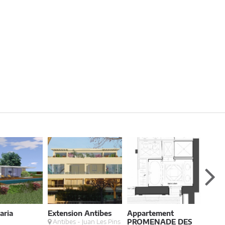
aria
Extension Antibes
Appartement
Mais
Antibes - Juan Les Pins
PROMENADE DES
Golf