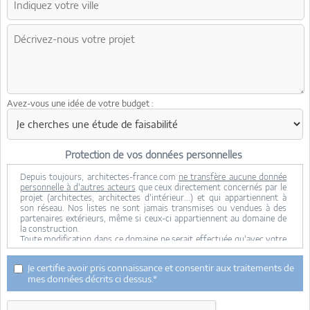
Avez-vous une idée de votre budget :
Protection de vos données personnelles
Depuis toujours, architectes-france.com
ne transfère aucune donnée
personnelle à d'autres acteurs
que ceux directement concernés par le
projet (architectes, architectes d'intérieur...) et qui appartiennent à
son réseau. Nos listes ne sont jamais transmises ou vendues à des
partenaires extérieurs, même si ceux-ci appartiennent au domaine de
la construction.
Toute modification dans ce domaine ne serait effectuée qu'avec votre
consentement.
Je consens à ce que mes données personnelles soient collectées pour
Je certifie avoir pris connaissance et consentir aux traitements de
permettre à architectes-france de transférer votre projet aux
mes données décrits ci dessus.*
architectes. Seul Architectes-france, ses équipes internes et la
maitrise d'oeuvre concernée par le projet y ont accès. Aucune
transmission de données à des tiers à l'exclusion de ceux décrits ci