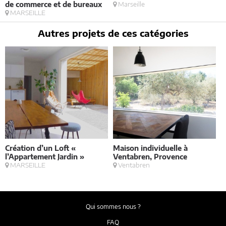
de commerce et de bureaux
Marseille
MARSEILLE
Autres projets de ces catégories
Création d’un Loft «
Maison individuelle à
V
l’Appartement Jardin »
Ventabren, Provence
MARSEILLE
Ventabren
Qui sommes nous ?
FAQ