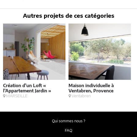
Autres projets de ces catégories
Création d’un Loft «
Maison individuelle à
V
l’Appartement Jardin »
Ventabren, Provence
MARSEILLE
Ventabren
Qui sommes nous ?
FAQ