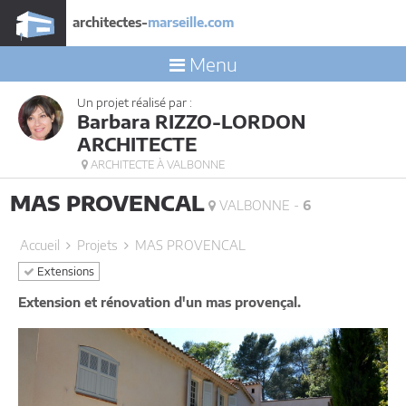
architectes-
marseille.com
Menu
Un projet réalisé par :
Barbara RIZZO-LORDON
ARCHITECTE
ARCHITECTE À VALBONNE
MAS PROVENCAL
VALBONNE -
6
Accueil
Projets
MAS PROVENCAL
Extensions
Extension et rénovation d'un mas provençal.