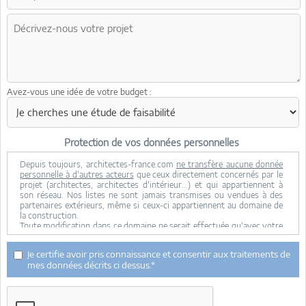
Avez-vous une idée de votre budget :
Protection de vos données personnelles
Depuis toujours, architectes-france.com
ne transfère aucune donnée
personnelle à d'autres acteurs
que ceux directement concernés par le
projet (architectes, architectes d'intérieur...) et qui appartiennent à
son réseau. Nos listes ne sont jamais transmises ou vendues à des
partenaires extérieurs, même si ceux-ci appartiennent au domaine de
la construction.
Toute modification dans ce domaine ne serait effectuée qu'avec votre
consentement.
Je consens à ce que mes données personnelles soient collectées pour
Je certifie avoir pris connaissance et consentir aux traitements de
permettre à architectes-france de transférer votre projet aux
mes données décrits ci dessus.*
architectes. Seul Architectes-france, ses équipes internes et la
maitrise d'oeuvre concernée par le projet y ont accès. Aucune
transmission de données à des tiers à l'exclusion de ceux décrits ci
dessus n'est réalisée.