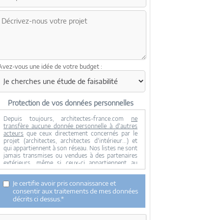
Avez-vous une idée de votre budget :
Protection de vos données personnelles
Depuis toujours, architectes-france.com
ne
transfère aucune donnée personnelle à d'autres
acteurs
que ceux directement concernés par le
projet (architectes, architectes d'intérieur...) et
qui appartiennent à son réseau. Nos listes ne sont
jamais transmises ou vendues à des partenaires
extérieurs, même si ceux-ci appartiennent au
domaine de la construction.
Toute modification dans ce domaine ne serait
Je certifie avoir pris connaissance et
effectuée qu'avec votre consentement.
consentir aux traitements de mes données
Je consens à ce que mes données personnelles
décrits ci dessus.*
soient collectées pour permettre à architectes-
france de transférer votre projet aux architectes.
Seul Architectes-france, ses équipes internes et la