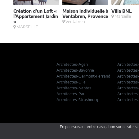
une
Création d’un Loft «
Maison individuelle à
Villa BNL
e,
l’Appartement Jardin
Ventabren, Provence
Marseille
»
Ventabren
MARSEILLE
Architectes-Agen
Architectes
Architectes-Bayonne
Architectes
Architectes-Clermont-Ferrand
Architectes
Architectes-Lille
Architectes
Architectes-Nantes
Architectes
Architectes-Pau
Architectes
Architectes-Strasbourg
Architectes
En poursuivant votre navigation sur ce site, v
Qui sommes nous ?
FAQ
Mentions lé
ARCHITECTES-FRANCE.COM