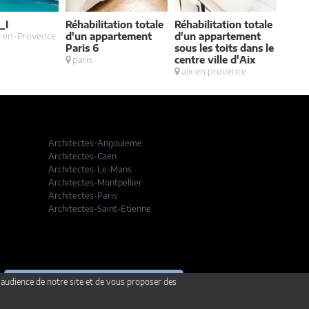
_I
Réhabilitation totale
Réhabilitation totale
Conc
-en-Provence
d'un appartement
d'un appartement
mais
Paris 6
sous les toits dans le
cont
paris
centre ville d'Aix
trav
aix en provence
Cabri
Architectes-Angouleme
Architectes-Caen
Architectes-Le-Mans
Architectes-Montpellier
Architectes-Paris
Architectes-Saint-Etienne
'audience de notre site et de vous proposer des
Je suis architecte
je veux présenter mes projets