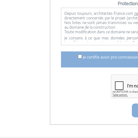
Protectio
Depuis toujours, architectes-france.com
ne
directement concernés par le projet (archite
Nos listes ne sont jamais transmises ou ve
au domaine de la construction.
Toute modification dans ce domaine ne sera
Je consens à ce que mes données personne
transférer votre projet aux architectes. Se
concernée par le projet y ont accès. Aucune
ci dessus n'est réalisée.
Je certifie avoir pris connaiss
Mes données téléphoniques seront uniquem
notre réseau dans le cadre de la qualificatio
Les données sont conservées pendant une d
entre architectes-france et vous ou archit
ce projet et qui serait en relation avec arch
Conformément à la
loi « informatique et lib
concernant et les faire rectifier en contacta
Artigues-près Bordeaux. Tél. 05.47.74.51.01 