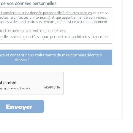
n de vos données personnelles
 transfère aucune donnée personnelle à d'autres acteurs
que ceux
ctes, architectes d'intérieur...) et qui appartiennent à son réseau.
ndues à des partenaires extérieurs, même si ceux-ci appartiennent
it effectuée qu'avec votre consentement.
lles soient collectées pour permettre à architectes-france de
ul Architectes-france, ses équipes internes et la maitrise d'oeuvre
 transmission de données à des tiers à l'exclusion de ceux décrits
ance et consentir aux traitements de mes données décrits ci
ent utilisées par Architectes-france.com et les architectes de
dessus.*
n et du suivi de mon projet.
urée de 18 mois courant à partir des derniers contacts effectifs
ectes-france et un membre de la maitrise d'oeuvre en rapport avec
itectes-france.
ertés »
, vous pouvez exercer votre droit d'accès aux données vous
nt : Architectes-france, 23 avenue du Mirail - parc du Mirail - 33370
-
contact@architectes-france.com
Envoyer