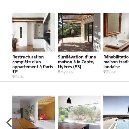
Restructuration
Surélévation d'une
Réhabilitati
complète d'un
maison à la Capte,
maison tradi
appartement à Paris
Hyères (83)
landaise
11°
Hyères
Tosse
Paris