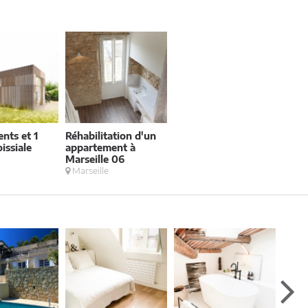
nts et 1
Réhabilitation d'un
oissiale
appartement à
e
Marseille 06
Marseille